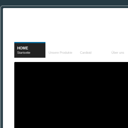
HOME
PRODUKTE
TECHNOLOGIE
FIRMA
Startseite
Unsere Produkte
Cardioid
Über uns