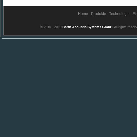
Home
Produkte
Technologie
Fi
© 2010 - 2019
Barth Acoustic Systems GmbH
. All rights reser