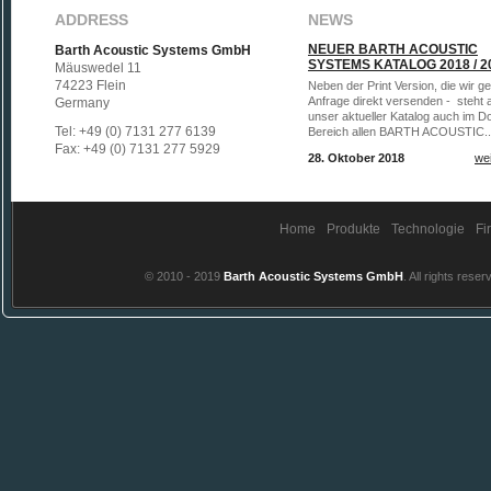
ADDRESS
NEWS
NEUER BARTH ACOUSTIC
Barth Acoustic Systems GmbH
SYSTEMS KATALOG 2018 / 2
Mäuswedel 11
74223 Flein
Neben der Print Version, die wir g
Anfrage direkt versenden - steht a
Germany
unser aktueller Katalog auch im D
Tel: +49 (0) 7131 277 6139
Bereich allen BARTH ACOUSTIC..
Fax: +49 (0) 7131 277 5929
28. Oktober 2018
wei
Home
Produkte
Technologie
Fi
© 2010 - 2019
Barth Acoustic Systems GmbH
. All rights reser