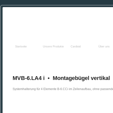
HOME
PRODUKTE
TECHNOLOGIE
FIRMA
Startseite
Unsere Produkte
Cardioid
Über uns
MVB-6.LA4 i • Montagebügel vertikal
Systemhalterung für 4 Elemente B-6.CCi im Zeilenaufbau, ohne passen