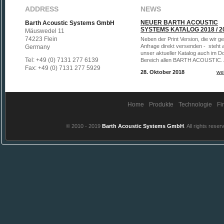
ADDRESS
NEWS
NEUER BARTH ACOUSTIC
Barth Acoustic Systems GmbH
SYSTEMS KATALOG 2018 / 2
Mäuswedel 11
74223 Flein
Neben der Print Version, die wir g
Anfrage direkt versenden - steht a
Germany
unser aktueller Katalog auch im D
Tel: +49 (0) 7131 277 6139
Bereich allen BARTH ACOUSTIC..
Fax: +49 (0) 7131 277 5929
28. Oktober 2018
wei
Home
Produkte
Technologie
Fi
© 2010 - 2019
Barth Acoustic Systems GmbH
. All rights reser