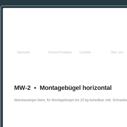
HOME
PRODUKTE
TECHNOLOGIE
FIRMA
Startseite
Unsere Produkte
Cardioid
Über uns
MW-2 • Montagebügel horizontal
Wandausleger klein, für Montagebügel bis 20 kg belastbar, inkl. Schraube